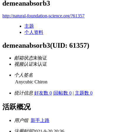
demeanabsorb3
http://natural-foundation-science.org/?61357
主题
个人资料
demeanabsorb3
(UID: 61357)
邮箱状态
未验证
视频认证
未认证
个人签名
Anycubic Chiron
统计信息
好友数 0
|
回帖数 0
|
主题数 0
活跃概况
用户组
新手上路
注册时间
2021-9-20 20:36