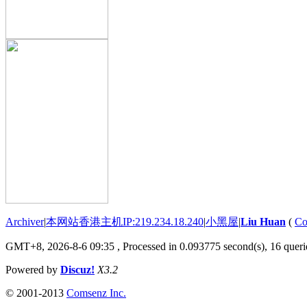
Archiver
|
本网站香港主机IP:219.234.18.240
|
小黑屋
|
Liu Huan
(
Co
GMT+8, 2026-8-6 09:35
, Processed in 0.093775 second(s), 16 querie
Powered by
Discuz!
X3.2
© 2001-2013
Comsenz Inc.