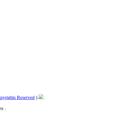
pyrights Reserved
)
s .