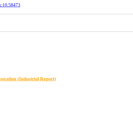
x:10.58473
oration (Industrial Report)