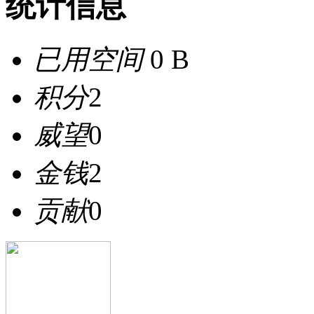
统计信息
已用空间
0 B
积分
2
威望
0
金钱
2
贡献
0