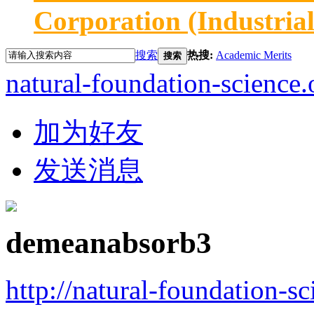
Corporation (Industria
搜索
热搜:
Academic Merits
搜索
natural-foundation-science.
加为好友
发送消息
demeanabsorb3
http://natural-foundation-s