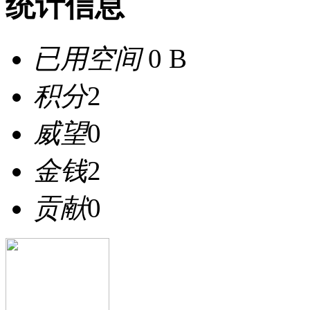
统计信息
已用空间
0 B
积分
2
威望
0
金钱
2
贡献
0