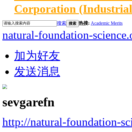
Corporation (Industria
搜索
热搜:
Academic Merits
搜索
natural-foundation-science.
加为好友
发送消息
sevgarefn
http://natural-foundation-s