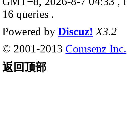
GMT+8, 2026-8-7 04:33
, 
16 queries .
Powered by
Discuz!
X3.2
© 2001-2013
Comsenz Inc.
返回顶部