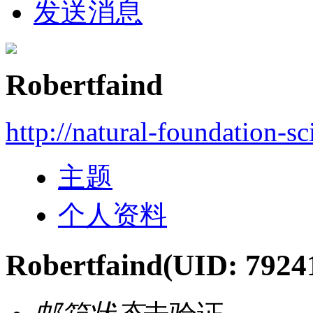
发送消息
Robertfaind
http://natural-foundation-s
主题
个人资料
Robertfaind
(UID: 7924