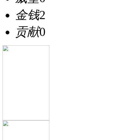
金钱
2
贡献
0