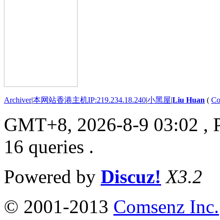
Archiver
|
本网站香港主机IP:219.234.18.240
|
小黑屋
|
Liu Huan
(
Co
GMT+8, 2026-8-9 03:02
, 
16 queries .
Powered by
Discuz!
X3.2
© 2001-2013
Comsenz Inc.