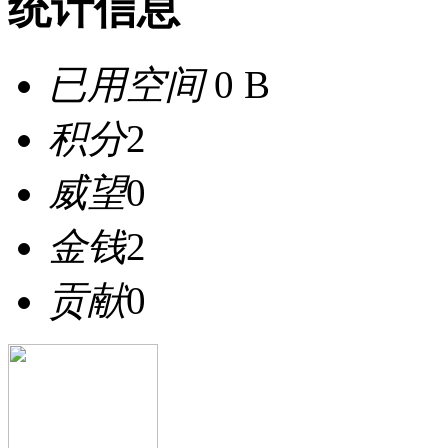
统计信息
已用空间
0 B
积分
2
威望
0
金钱
2
贡献
0