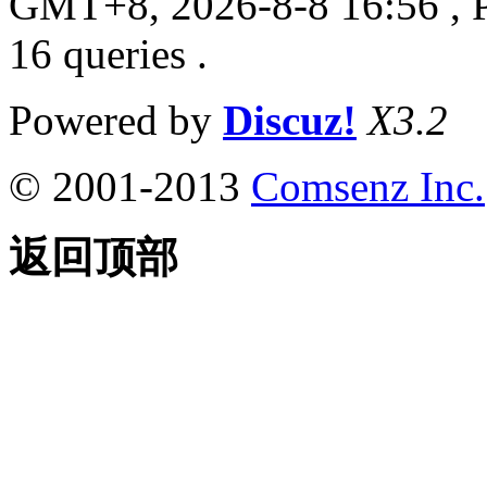
GMT+8, 2026-8-8 16:56
, 
16 queries .
Powered by
Discuz!
X3.2
© 2001-2013
Comsenz Inc.
返回顶部