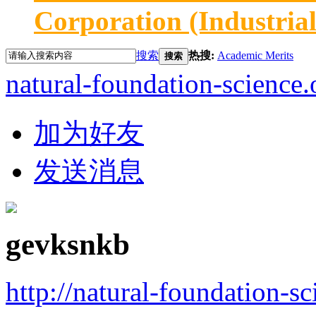
Corporation (Industria
搜索
热搜:
Academic Merits
搜索
natural-foundation-science.
加为好友
发送消息
gevksnkb
http://natural-foundation-s