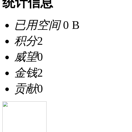
统计信息
已用空间
0 B
积分
2
威望
0
金钱
2
贡献
0