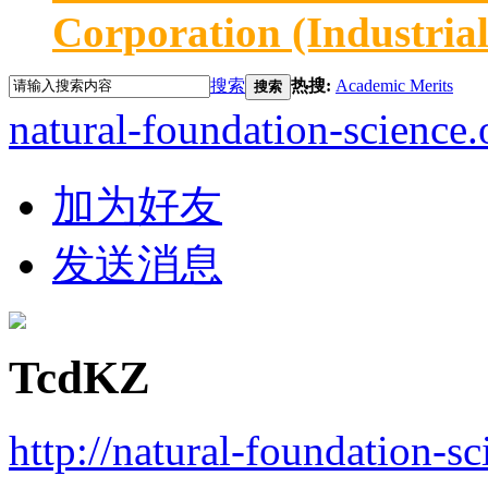
Corporation (Industria
搜索
热搜:
Academic Merits
搜索
natural-foundation-science.
加为好友
发送消息
TcdKZ
http://natural-foundation-s