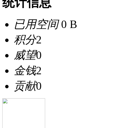
统计信息
已用空间
0 B
积分
2
威望
0
金钱
2
贡献
0