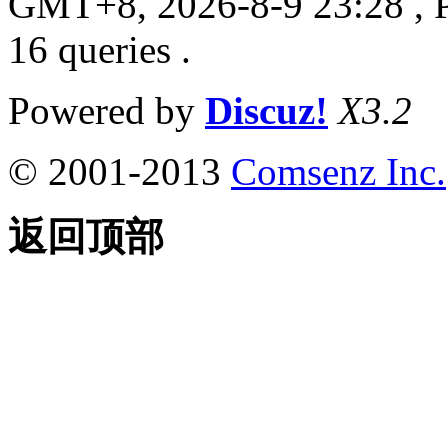
GMT+8, 2026-8-9 23:28
, 
16 queries .
Powered by
Discuz!
X3.2
© 2001-2013
Comsenz Inc.
返回顶部