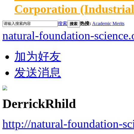
Corporation (Industria
搜索
热搜:
Academic Merits
搜索
natural-foundation-science.
加为好友
发送消息
DerrickRhild
http://natural-foundation-s