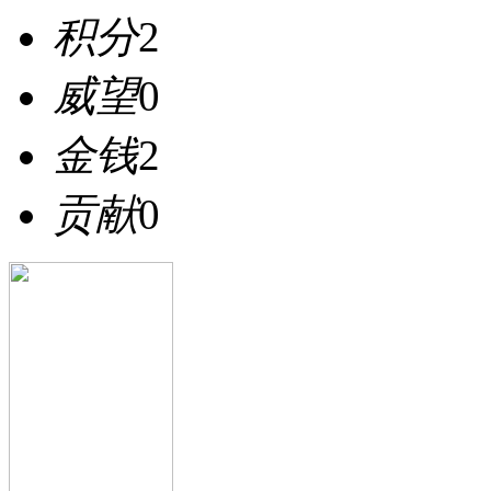
积分
2
威望
0
金钱
2
贡献
0