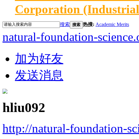
Corporation (Industria
搜索
热搜:
Academic Merits
搜索
natural-foundation-science.
加为好友
发送消息
hliu092
http://natural-foundation-sc