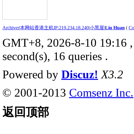
Archiver
|
本网站香港主机IP:219.234.18.240
|
小黑屋
|
Liu Huan
(
Co
GMT+8, 2026-8-10 19:16
,
second(s), 16 queries .
Powered by
Discuz!
X3.2
© 2001-2013
Comsenz Inc.
返回顶部