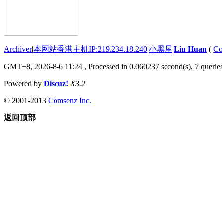
Archiver
|
本网站香港主机IP:219.234.18.240
|
小黑屋
|
Liu Huan
(
Co
GMT+8, 2026-8-6 11:24
, Processed in 0.060237 second(s), 7 queries
Powered by
Discuz!
X3.2
© 2001-2013
Comsenz Inc.
返回顶部