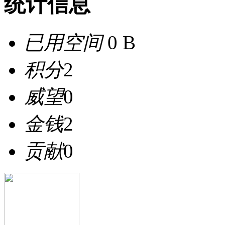
统计信息
已用空间
0 B
积分
2
威望
0
金钱
2
贡献
0