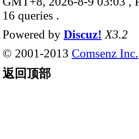
GMT+8, 2026-8-9 03:03
, 
16 queries .
Powered by
Discuz!
X3.2
© 2001-2013
Comsenz Inc.
返回顶部