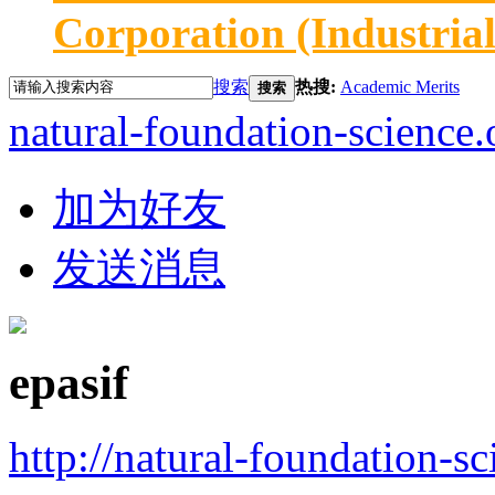
Corporation (Industria
搜索
热搜:
Academic Merits
搜索
natural-foundation-science.
加为好友
发送消息
epasif
http://natural-foundation-s