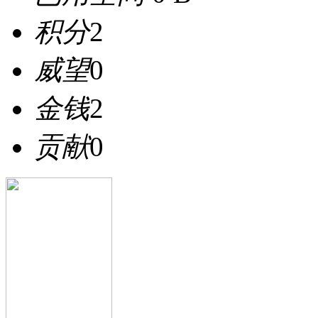
积分
2
威望
0
金钱
2
贡献
0