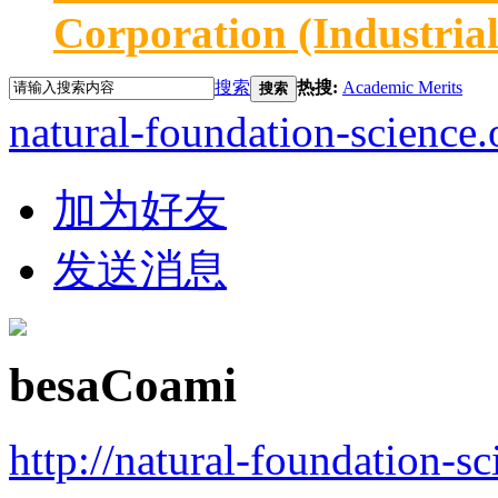
Corporation (Industria
搜索
热搜:
Academic Merits
搜索
natural-foundation-science.
加为好友
发送消息
besaCoami
http://natural-foundation-s