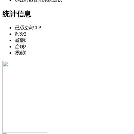
统计信息
已用空间
0 B
积分
2
威望
0
金钱
2
贡献
0