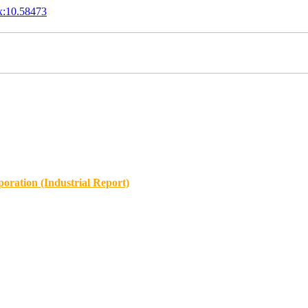
x:10.58473
oration (Industrial Report)