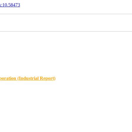
x:10.58473
oration (Industrial Report)