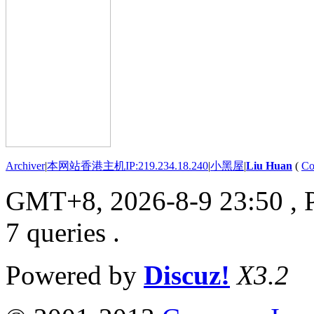
Archiver
|
本网站香港主机IP:219.234.18.240
|
小黑屋
|
Liu Huan
(
Co
GMT+8, 2026-8-9 23:50
, 
7 queries .
Powered by
Discuz!
X3.2