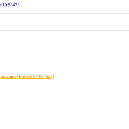
x:10.58473
oration (Industrial Report)