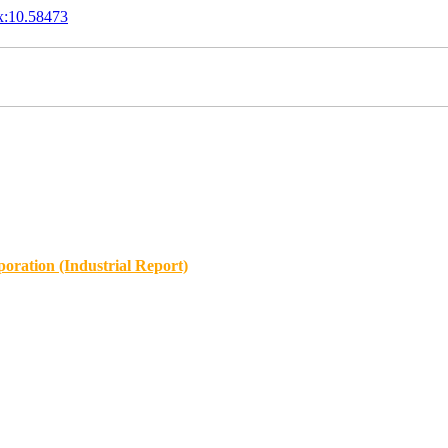
x:10.58473
oration (Industrial Report)