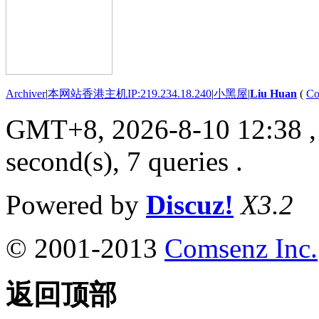
Archiver
|
本网站香港主机IP:219.234.18.240
|
小黑屋
|
Liu Huan
(
Co
GMT+8, 2026-8-10 12:38
,
second(s), 7 queries .
Powered by
Discuz!
X3.2
© 2001-2013
Comsenz Inc.
返回顶部