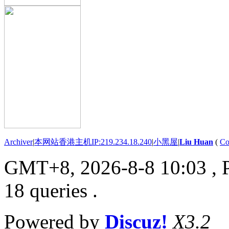
Archiver
|
本网站香港主机IP:219.234.18.240
|
小黑屋
|
Liu Huan
(
Co
GMT+8, 2026-8-8 10:03
, 
18 queries .
Powered by
Discuz!
X3.2