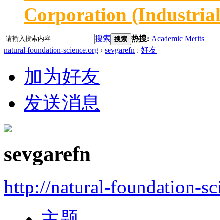
Corporation (Industria
搜索
热搜:
Academic Merits
搜索
natural-foundation-science.org
›
sevgarefn
›
好友
加为好友
发送消息
sevgarefn
http://natural-foundation-s
主题