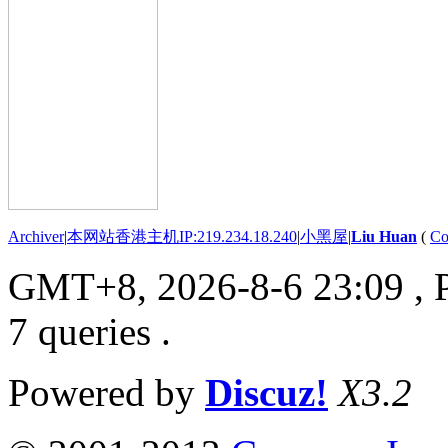
Archiver
|
本网站香港主机IP:219.234.18.240
|
小黑屋
|
Liu Huan
(
Co
GMT+8, 2026-8-6 23:09
, 
7 queries .
Powered by
Discuz!
X3.2