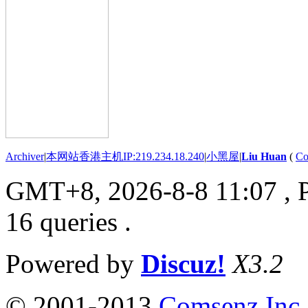
Archiver
|
本网站香港主机IP:219.234.18.240
|
小黑屋
|
Liu Huan
(
Co
GMT+8, 2026-8-8 11:07
, 
16 queries .
Powered by
Discuz!
X3.2
© 2001-2013
Comsenz Inc.