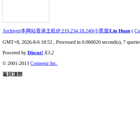
Archiver
|
本网站香港主机IP:219.234.18.240
|
小黑屋
|
Liu Huan
(
Co
GMT+8, 2026-8-6 18:52
, Processed in 0.060020 second(s), 7 queries
Powered by
Discuz!
X3.2
© 2001-2013
Comsenz Inc.
返回顶部