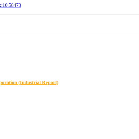
x:10.58473
oration (Industrial Report)