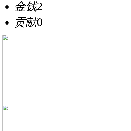
金钱
2
贡献
0