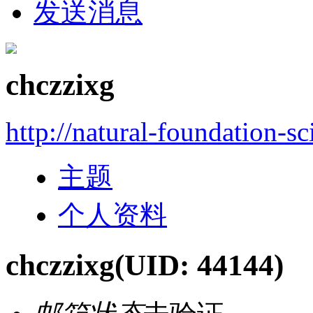
发送消息
chczzixg
http://natural-foundation-s
主题
个人资料
chczzixg
(UID: 44144)