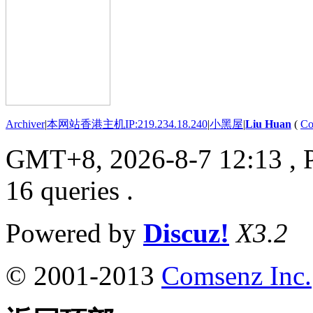
Archiver
|
本网站香港主机IP:219.234.18.240
|
小黑屋
|
Liu Huan
(
Co
GMT+8, 2026-8-7 12:13
, 
16 queries .
Powered by
Discuz!
X3.2
© 2001-2013
Comsenz Inc.