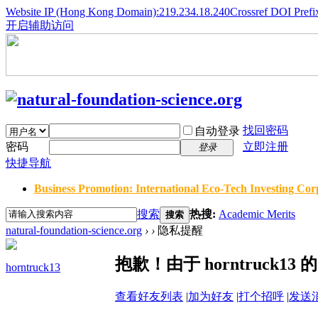
Website IP (Hong Kong Domain):219.234.18.240
Crossref DOI Prefi
开启辅助访问
找回密码
自动登录
密码
立即注册
登录
快捷导航
Business Promotion: International Eco-Tech Investing Corp
搜索
热搜:
Academic Merits
搜索
natural-foundation-science.org
›
›
隐私提醒
抱歉！由于 horntruck
horntruck13
查看好友列表
|
加为好友
|
打个招呼
|
发送