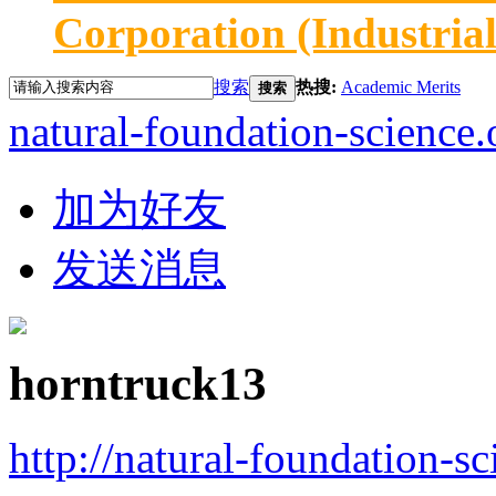
Corporation (Industria
搜索
热搜:
Academic Merits
搜索
natural-foundation-science.
加为好友
发送消息
horntruck13
http://natural-foundation-s