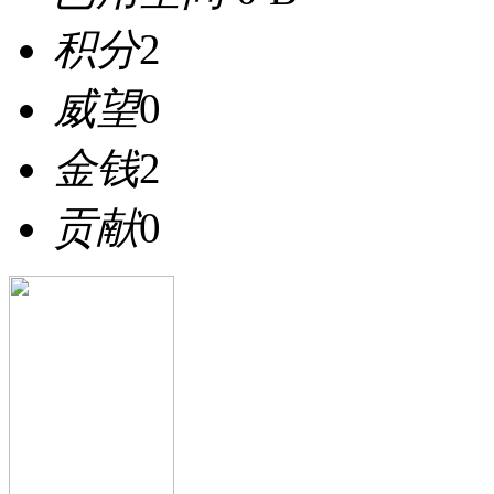
积分
2
威望
0
金钱
2
贡献
0