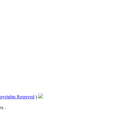
pyrights Reserved
)
s .