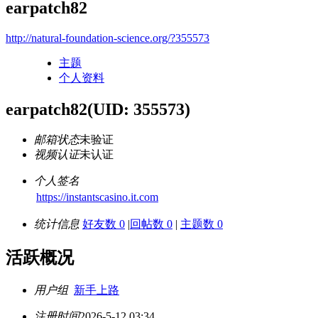
earpatch82
http://natural-foundation-science.org/?355573
主题
个人资料
earpatch82
(UID: 355573)
邮箱状态
未验证
视频认证
未认证
个人签名
https://instantscasino.it.com
统计信息
好友数 0
|
回帖数 0
|
主题数 0
活跃概况
用户组
新手上路
注册时间
2026-5-12 03:34