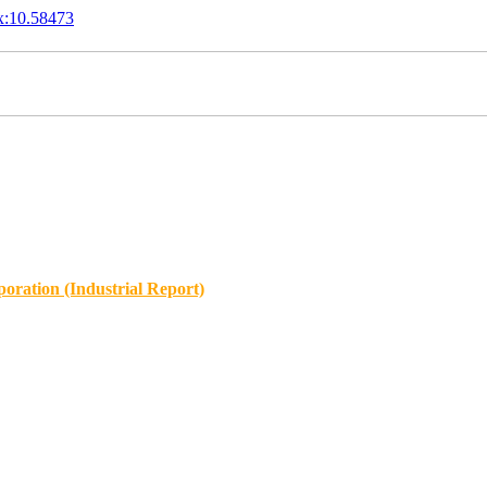
x:10.58473
oration (Industrial Report)