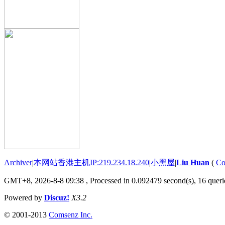
Archiver
|
本网站香港主机IP:219.234.18.240
|
小黑屋
|
Liu Huan
(
Co
GMT+8, 2026-8-8 09:38
, Processed in 0.092479 second(s), 16 querie
Powered by
Discuz!
X3.2
© 2001-2013
Comsenz Inc.