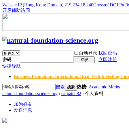
Website IP (Hong Kong Domain):219.234.18.240
Crossref DOI Prefi
开启辅助访问
找回密码
自动登录
密码
立即注册
登录
快捷导航
Business Promotion: International Eco-Tech Investing Corp
搜索
热搜:
Academic Merits
搜索
natural-foundation-science.org
›
earpatch82
›
个人资料
加为好友
发送消息