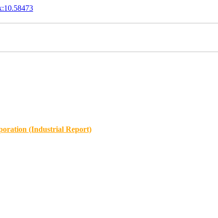
x:10.58473
oration (Industrial Report)