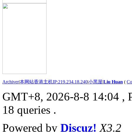
Archiver
|
本网站香港主机IP:219.234.18.240
|
小黑屋
|
Liu Huan
(
Co
GMT+8, 2026-8-8 14:04
, 
18 queries .
Powered by
Discuz!
X3.2