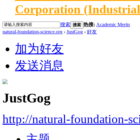
Corporation (Industria
搜索
热搜:
Academic Merits
搜索
natural-foundation-science.org
›
JustGog
›
好友
加为好友
发送消息
JustGog
http://natural-foundation-s
主题