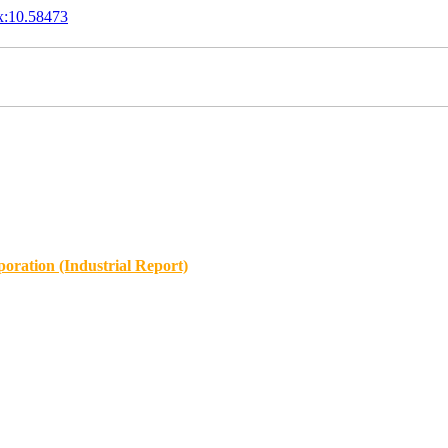
x:10.58473
oration (Industrial Report)