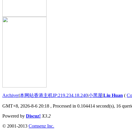
Archiver
|
本网站香港主机IP:219.234.18.240
|
小黑屋
|
Liu Huan
(
Co
GMT+8, 2026-8-6 20:18
, Processed in 0.104414 second(s), 16 querie
Powered by
Discuz!
X3.2
© 2001-2013
Comsenz Inc.