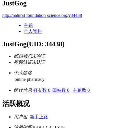
JustGog
http://natural-foundation-science.org/?34438
主题
个人资料
JustGog
(UID: 34438)
邮箱状态
未验证
视频认证
未认证
个人签名
online pharmacy
统计信息
好友数 0
|
回帖数 0
|
主题数 0
活跃概况
用户组
新手上路
注册时间
2019-12-31 16:18