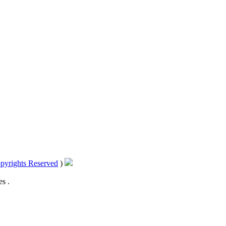
pyrights Reserved
)
s .