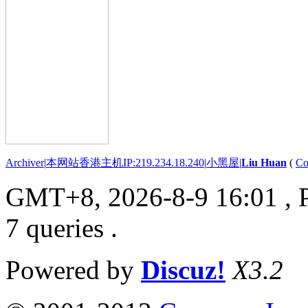
Archiver
|
本网站香港主机IP:219.234.18.240
|
小黑屋
|
Liu Huan
(
Co
GMT+8, 2026-8-9 16:01
, 
7 queries .
Powered by
Discuz!
X3.2