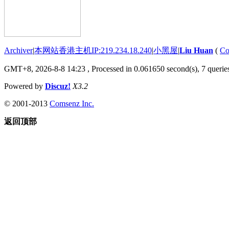
Archiver
|
本网站香港主机IP:219.234.18.240
|
小黑屋
|
Liu Huan
(
Co
GMT+8, 2026-8-8 14:23
, Processed in 0.061650 second(s), 7 queries
Powered by
Discuz!
X3.2
© 2001-2013
Comsenz Inc.
返回顶部