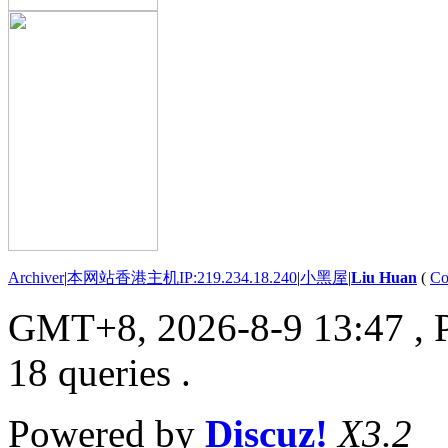
Archiver
|
本网站香港主机IP:219.234.18.240
|
小黑屋
|
Liu Huan
(
Co
GMT+8, 2026-8-9 13:47
, 
18 queries .
Powered by
Discuz!
X3.2