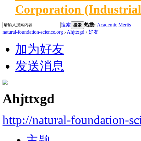
Corporation (Industria
搜索
热搜:
Academic Merits
搜索
natural-foundation-science.org
›
Ahjttxgd
›
好友
加为好友
发送消息
Ahjttxgd
http://natural-foundation-s
主题