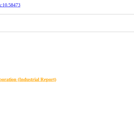
x:10.58473
oration (Industrial Report)