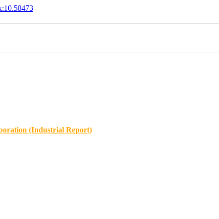
x:10.58473
oration (Industrial Report)