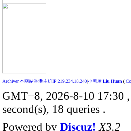
Archiver
|
本网站香港主机IP:219.234.18.240
|
小黑屋
|
Liu Huan
(
Co
GMT+8, 2026-8-10 17:30
,
second(s), 18 queries .
Powered by
Discuz!
X3.2