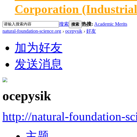
Corporation (Industria
搜索
热搜:
Academic Merits
搜索
natural-foundation-science.org
›
ocepysik
›
好友
加为好友
发送消息
ocepysik
http://natural-foundation-s
主题