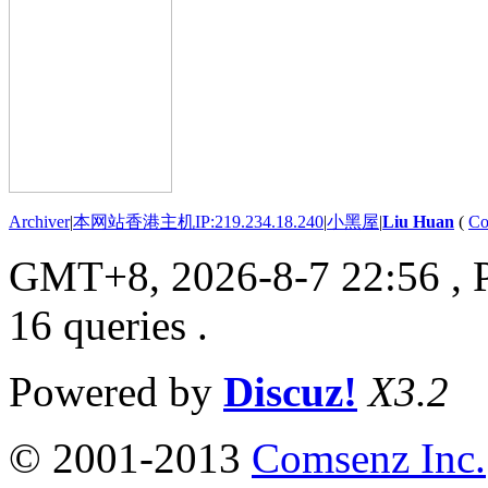
Archiver
|
本网站香港主机IP:219.234.18.240
|
小黑屋
|
Liu Huan
(
Co
GMT+8, 2026-8-7 22:56
, 
16 queries .
Powered by
Discuz!
X3.2
© 2001-2013
Comsenz Inc.