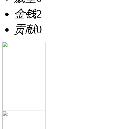
金钱
2
贡献
0