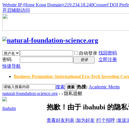
Website IP (Hong Kong Domain):219.234.18.240
Crossref DOI Prefi
开启辅助访问
找回密码
自动登录
密码
立即注册
登录
快捷导航
Business Promotion: International Eco-Tech Investing Corp
搜索
热搜:
Academic Merits
搜索
natural-foundation-science.org
›
›
隐私提醒
抱歉！由于 ibahubi 
ibahubi
查看好友列表
|
加为好友
|
打个招呼
|
发送