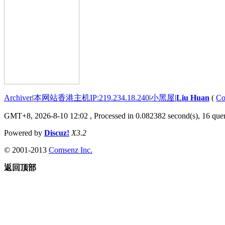
Archiver
|
本网站香港主机IP:219.234.18.240
|
小黑屋
|
Liu Huan
(
Co
GMT+8, 2026-8-10 12:02
, Processed in 0.082382 second(s), 16 quer
Powered by
Discuz!
X3.2
© 2001-2013
Comsenz Inc.
返回顶部