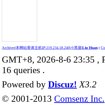
Archiver
|
本网站香港主机IP:219.234.18.240
|
小黑屋
|
Liu Huan
(
Co
GMT+8, 2026-8-6 23:35
, 
16 queries .
Powered by
Discuz!
X3.2
© 2001-2013
Comsenz Inc.