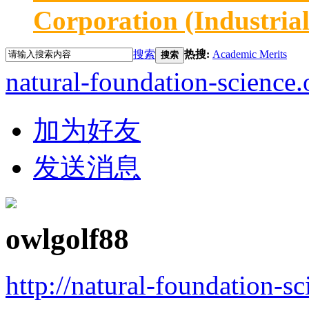
Corporation (Industria
搜索
热搜:
Academic Merits
搜索
natural-foundation-science.
加为好友
发送消息
owlgolf88
http://natural-foundation-s