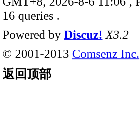
GMT+8, 2026-8-6 11:06
, 
16 queries .
Powered by
Discuz!
X3.2
© 2001-2013
Comsenz Inc.
返回顶部