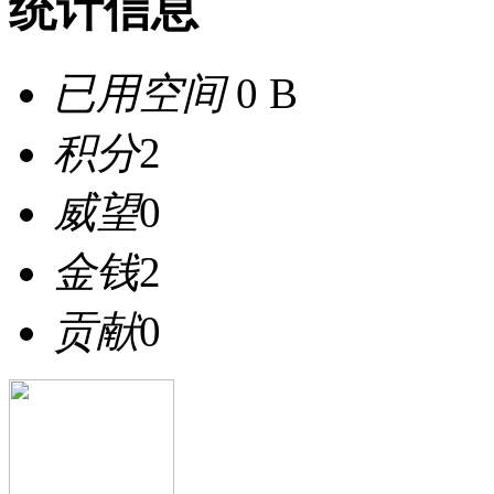
统计信息
已用空间
0 B
积分
2
威望
0
金钱
2
贡献
0