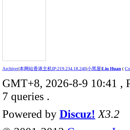
Archiver
|
本网站香港主机IP:219.234.18.240
|
小黑屋
|
Liu Huan
(
Co
GMT+8, 2026-8-9 10:41
, 
7 queries .
Powered by
Discuz!
X3.2