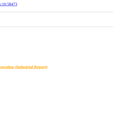
x:10.58473
oration (Industrial Report)