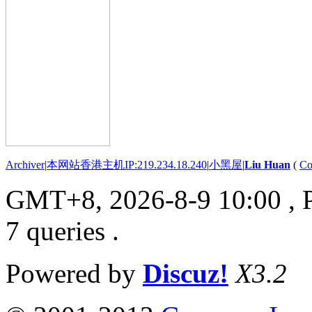
Archiver
|
本网站香港主机IP:219.234.18.240
|
小黑屋
|
Liu Huan
(
Co
GMT+8, 2026-8-9 10:00
, 
7 queries .
Powered by
Discuz!
X3.2