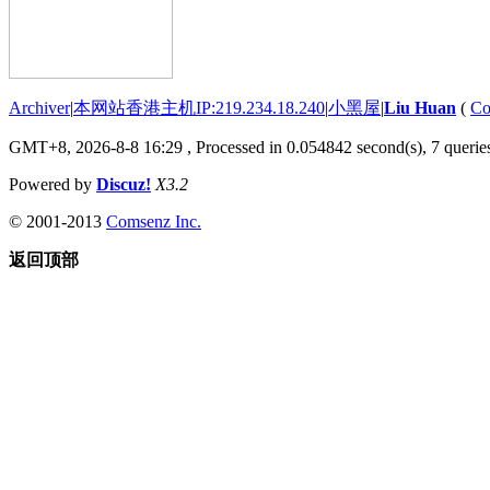
Archiver
|
本网站香港主机IP:219.234.18.240
|
小黑屋
|
Liu Huan
(
Co
GMT+8, 2026-8-8 16:29
, Processed in 0.054842 second(s), 7 queries
Powered by
Discuz!
X3.2
© 2001-2013
Comsenz Inc.
返回顶部