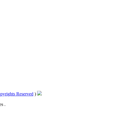
pyrights Reserved
)
s .