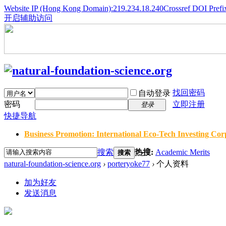
Website IP (Hong Kong Domain):219.234.18.240
Crossref DOI Prefi
开启辅助访问
找回密码
自动登录
密码
立即注册
登录
快捷导航
Business Promotion: International Eco-Tech Investing Corp
搜索
热搜:
Academic Merits
搜索
natural-foundation-science.org
›
porteryoke77
›
个人资料
加为好友
发送消息