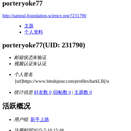
porteryoke77
http://natural-foundation-science.org/?231790
主题
个人资料
porteryoke77
(UID: 231790)
邮箱状态
未验证
视频认证
未认证
个人签名
[url]https://www.bitsdujour.com/profiles/barkLB[/u
统计信息
好友数 0
|
回帖数 0
|
主题数 0
活跃概况
用户组
新手上路
注册时间
2025-7-10 15:48