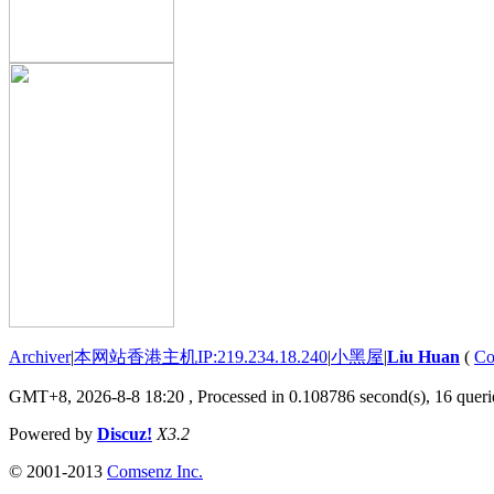
Archiver
|
本网站香港主机IP:219.234.18.240
|
小黑屋
|
Liu Huan
(
Co
GMT+8, 2026-8-8 18:20
, Processed in 0.108786 second(s), 16 querie
Powered by
Discuz!
X3.2
© 2001-2013
Comsenz Inc.