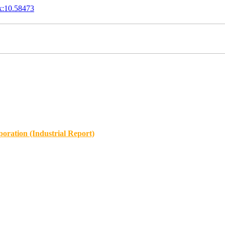
x:10.58473
oration (Industrial Report)