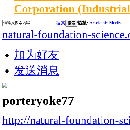
Corporation (Industria
搜索
热搜:
Academic Merits
搜索
natural-foundation-science.
加为好友
发送消息
porteryoke77
http://natural-foundation-s