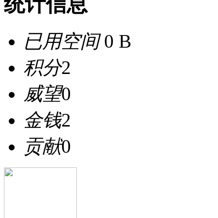
统计信息
已用空间
0 B
积分
2
威望
0
金钱
2
贡献
0