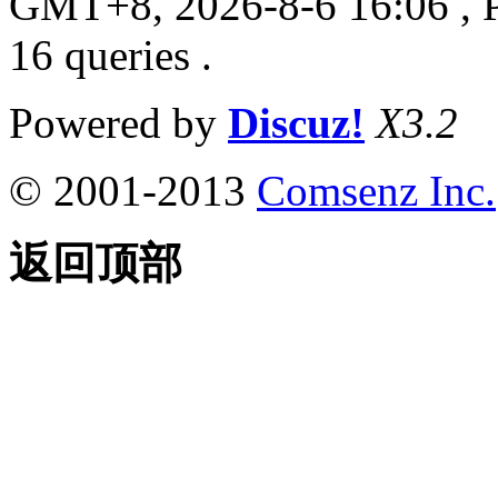
GMT+8, 2026-8-6 16:06
, 
16 queries .
Powered by
Discuz!
X3.2
© 2001-2013
Comsenz Inc.
返回顶部