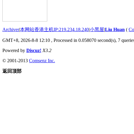
Archiver
|
本网站香港主机IP:219.234.18.240
|
小黑屋
|
Liu Huan
(
Co
GMT+8, 2026-8-8 12:10
, Processed in 0.058070 second(s), 7 queries
Powered by
Discuz!
X3.2
© 2001-2013
Comsenz Inc.
返回顶部