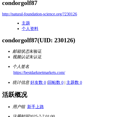
condorgolf87
http://natural-foundation-science.org/?230126
主题
个人资料
condorgolf87
(UID: 230126)
邮箱状态
未验证
视频认证
未认证
个人签名
https://bestdarknetmarkets.com/
统计信息
好友数 0
|
回帖数 0
|
主题数 0
活跃概况
用户组
新手上路
注册时间
2025-7-7 01:00