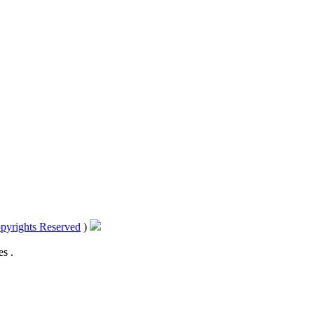
pyrights Reserved
)
s .