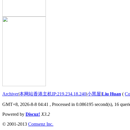
Archiver
|
本网站香港主机IP:219.234.18.240
|
小黑屋
|
Liu Huan
(
Co
GMT+8, 2026-8-8 04:41
, Processed in 0.086195 second(s), 16 querie
Powered by
Discuz!
X3.2
© 2001-2013
Comsenz Inc.