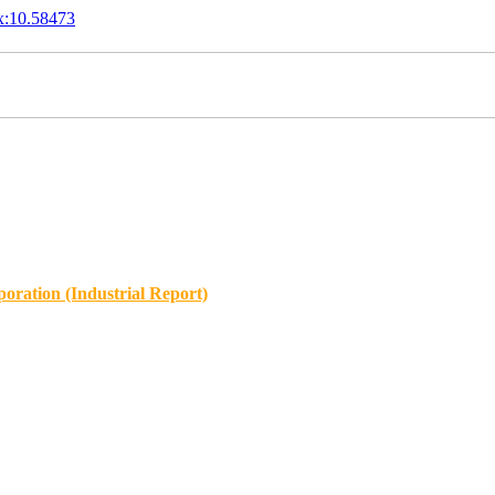
x:10.58473
oration (Industrial Report)